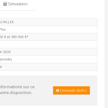
Simulation
ACHILLEE
 Plus
00 € et 389 900 €*
e 2020
Gironde)
nt
informations sur ce
Demande d'infos
tre disposition.