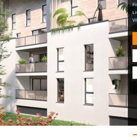
Fi
Li
Vi