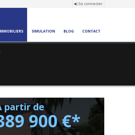
Se connecter
×
MMOBILIERS
SIMULATION
BLOG
CONTACT
:
etraite
E
 partir de
389 900 €*
bonne !