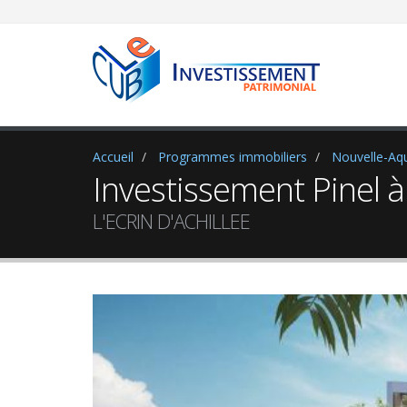
Newsle
Abonnez-v
- Les nou
Accueil
Programmes immobiliers
Nouvelle-Aqu
- De l'ac
Investissement Pinel 
Votre ad
L'ECRIN D'ACHILLEE
Je su