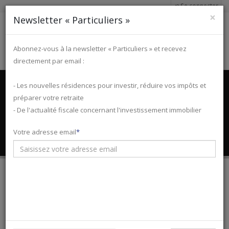
Se connecter
×
Newsletter « Particuliers »
Abonnez-vous à la newsletter « Particuliers » et recevez
directement par email :
Accueil
Programmes immobiliers
Hauts-de-France
Nord
- Les nouvelles résidences pour investir, réduire vos impôts et
Lille
Programme LE RUBIX
préparer votre retraite
Investissement Pinel à Lille
- De l'actualité fiscale concernant l'investissement immobilier
(Nord - 59)
Votre adresse email
LE RUBIX
À partir de
184 000 €*
Fiscalités :
Pinel, Pinel Plus