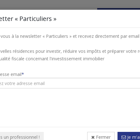
tter « Particuliers »
VOTRE PROJET
FISCALITÉ
NOS PROGRAMMES I
ous à la newsletter « Particuliers » et recevez directement par email 
velles résidences pour investir, réduire vos impôts et préparer votre r
ance
Nord
Marcq-en-Barœul
Programme LES JARDINS DE 
tualité fiscale concernant l'investissement immobilier
à Marcq-en-Barœul (Nord - 59)
resse email
À
is un professionnel !
Fermer
Je m'a