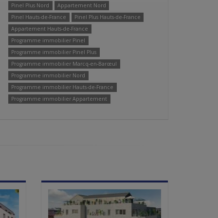
Pinel Plus Nord
Appartement Nord
Pinel Hauts-de-France
Pinel Plus Hauts-de-France
Appartement Hauts-de-France
Programme immobilier Pinel
Programme immobilier Pinel Plus
Programme immobilier Marcq-en-Barœul
Programme immobilier Nord
Programme immobilier Hauts-de-France
Programme immobilier Appartement