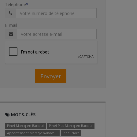
Téléphone
E-mail
Envoyer
MOTS-CLÉS
Pinel Marcq-en-Barœul
Pinel Plus Marcq-en-Barœul
Appartement Marcq-en-Barœul
Pinel Nord