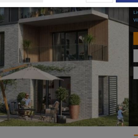
Fi
Li
Vi