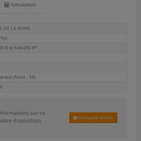
Simulation
S DE LA REINE
 Plus
00 € et 544 050 €*
5
arœul (Nord - 59)
nt
informations sur ce
Demande d'infos
tre disposition.