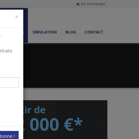
Se connecter
×
MMOBILIERS
SIMULATION
BLOG
CONTACT
:
etraite
LA REINE
 partir de
282 000 €*
bonne !