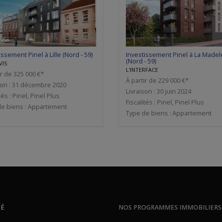
issement Pinel à Lille (Nord - 59)
Investissement Pinel à La Madel
(Nord - 59)
VIS
L'INTERFACE
ir de 325 000 €*
À partir de 229 000 €*
son : 31 décembre 2020
Livraison : 30 juin 2024
tés : Pinel, Pinel Plus
Fiscalités : Pinel, Pinel Plus
e biens : Appartement
Type de biens : Appartement
TÉ
NOS PROGRAMMES IMMOBILIERS