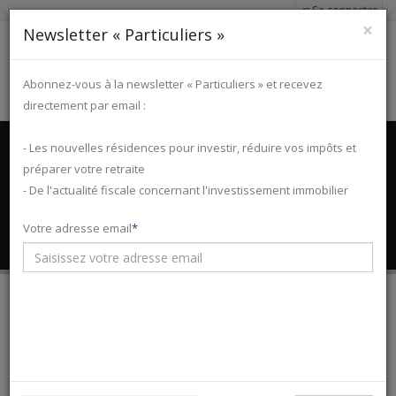
Se connecter
×
Newsletter « Particuliers »
Abonnez-vous à la newsletter « Particuliers » et recevez
directement par email :
Accueil
Programmes immobiliers
Hauts-de-France
Nord
- Les nouvelles résidences pour investir, réduire vos impôts et
Willems
Programme L'ECRIN DE LA MARQUE
préparer votre retraite
Investissement Pinel à
- De l'actualité fiscale concernant l'investissement immobilier
Willems (Nord - 59)
Votre adresse email
L'ECRIN DE LA MARQUE
À partir de
186 000 €*
Fiscalités :
Pinel, Pinel Plus