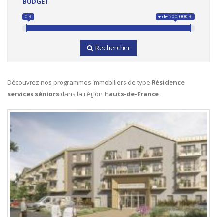
BUDGET
Je suis un professionnel !
Fermer
0 €
+ de 500 000 €
Je m'abonne !
Rechercher
Découvrez nos programmes immobiliers de type
Résidence
services séniors
dans la région
Hauts-de-France
: