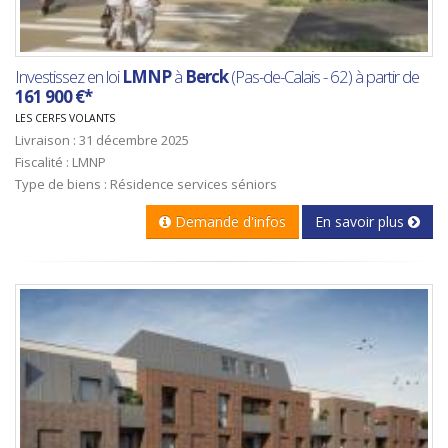
Investissez en loi
LMNP
à
Berck
(Pas-de-Calais - 62) à partir de
161 900 €*
LES CERFS VOLANTS
Livraison : 31 décembre 2025
Fiscalité : LMNP
Type de biens : Résidence services séniors
Demande d'infos
En savoir plus