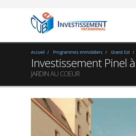
Newsle
Abonnez-v
- Les nou
Accueil
Programmes immobiliers
Grand Est
- De l'ac
Investissement Pinel à
JARDIN AU COEUR
Votre ad
Je su