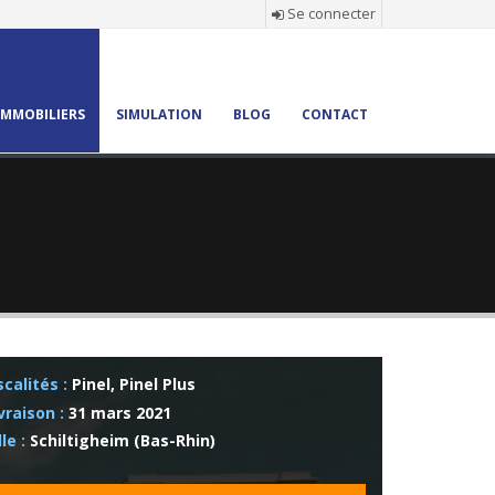
Se connecter
×
MMOBILIERS
SIMULATION
BLOG
CONTACT
:
etraite
scalités :
Pinel, Pinel Plus
vraison :
31 mars 2021
lle :
Schiltigheim (Bas-Rhin)
bonne !