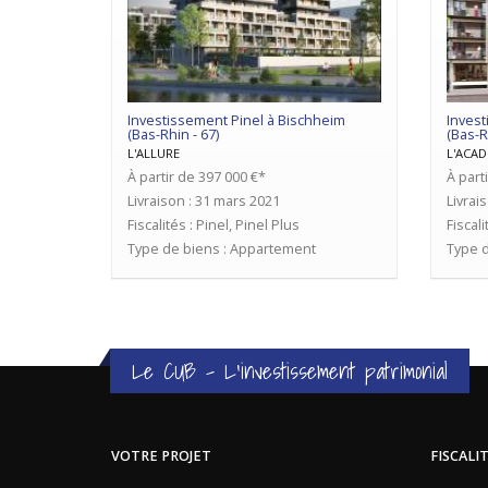
Investissement Pinel à Bischheim
Invest
(Bas-Rhin - 67)
(Bas-R
L'ALLURE
L'ACAD
À partir de 397 000 €*
À part
Livraison : 31 mars 2021
Livrai
Fiscalités : Pinel, Pinel Plus
Fiscali
Type de biens : Appartement
Type d
Le CUB - L'investissement patrimonial
VOTRE PROJET
FISCALI