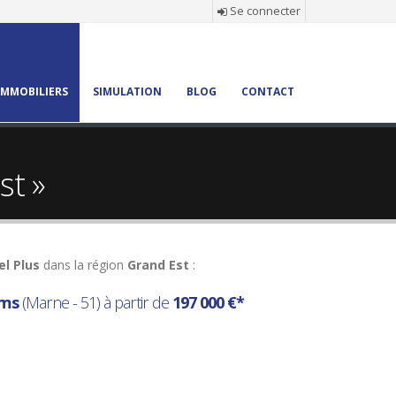
Se connecter
MMOBILIERS
SIMULATION
BLOG
CONTACT
st »
el Plus
dans la région
Grand Est
:
ims
(Marne - 51) à partir de
197 000 €*