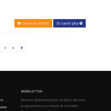
Demande d'infos
En savoir plus
5
6
NEWSLETTER
rs
Recevez directement par email les derniers
programmes pour investir et l'actualité
ilier