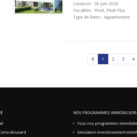
Livraison : 30 juin 2020
Fiscalités : Pinel, Pinel Plus
Type de biens : Appartement
1
2
3
4
TÉ
NOS PROGRAMMES IMMOBILIERS
el
Tous nos programmes immobilie
Censi-Bouvard
Simulation investissement immob