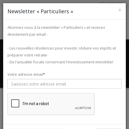
Se connecter
×
Newsletter « Particuliers »
Abonnez-vous à la newsletter « Particuliers » et recevez
directement par email :
Accueil
Programmes immobiliers
Occitanie
Hérault
- Les nouvelles résidences pour investir, réduire vos impôts et
Montpellier
Programme CAMPUS MILLENIUM
préparer votre retraite
Investissement Bouvard à
- De l'actualité fiscale concernant l'investissement immobilier
Montpellier (Hérault - 34)
Votre adresse email
CAMPUS MILLENIUM
À partir de
136 849 €*
Fiscalités :
Bouvard, LMNP