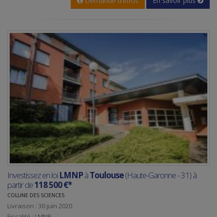
Demande d'infos
En savoir plus
Investissez en loi
LMNP
à
Toulouse
(Haute-Garonne - 31) à
partir de
118 500 €*
COLLINE DES SCIENCES
Livraison : 30 juin 2020
Fiscalité : LMNP