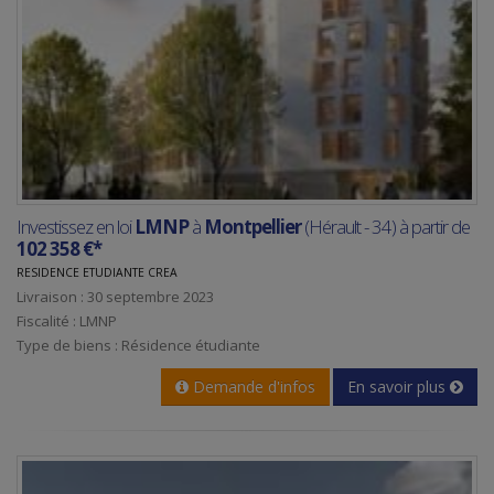
Investissez en loi
LMNP
à
Montpellier
(Hérault - 34) à partir de
102 358 €*
RESIDENCE ETUDIANTE CREA
Livraison : 30 septembre 2023
Fiscalité : LMNP
Type de biens : Résidence étudiante
Demande d'infos
En savoir plus