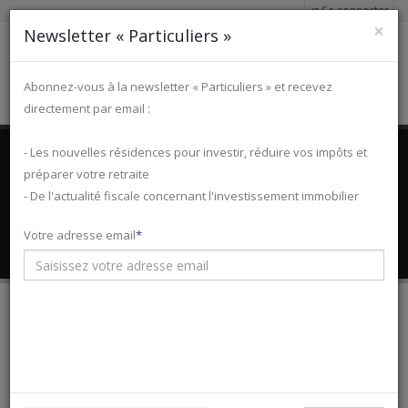
Se connecter
×
Newsletter « Particuliers »
Abonnez-vous à la newsletter « Particuliers » et recevez
directement par email :
Accueil
- Les nouvelles résidences pour investir, réduire vos impôts et
Programmes immobiliers
Résidence étudiante
Programmes immobiliers
préparer votre retraite
- De l'actualité fiscale concernant l'investissement immobilier
neufs « Résidence étudiante
»
Votre adresse email
VOTRE RECHERCHE
BUDGET