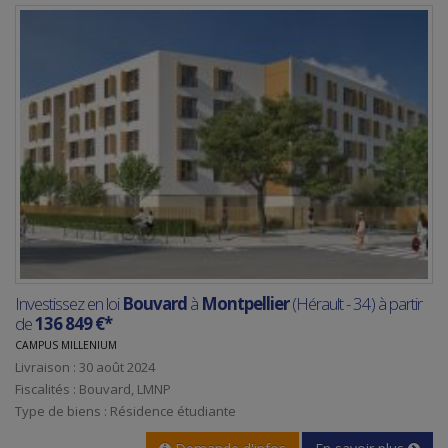
Investissez en loi
Bouvard
à
Montpellier
(Hérault - 34) à partir
de
136 849 €*
CAMPUS MILLENIUM
Livraison : 30 août 2024
Fiscalités : Bouvard, LMNP
Type de biens : Résidence étudiante