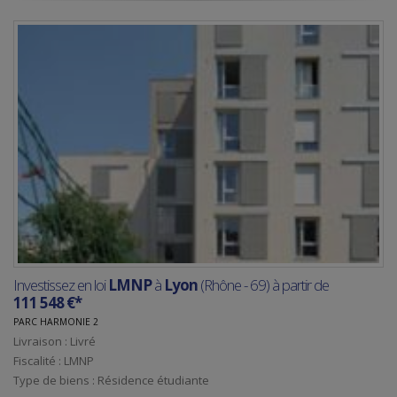
Investissez en loi
LMNP
à
Lyon
(Rhône - 69) à partir de
111 548 €*
PARC HARMONIE 2
Livraison : Livré
Fiscalité : LMNP
Type de biens : Résidence étudiante