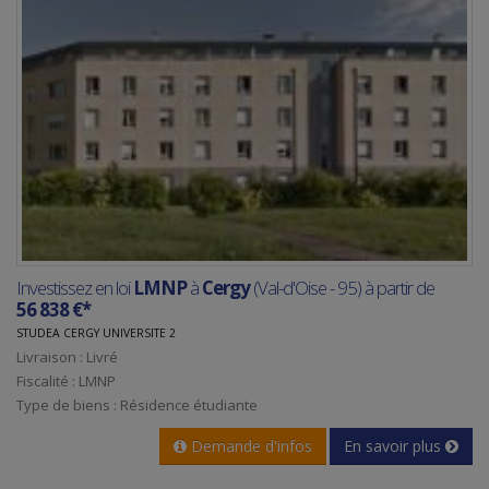
Investissez en loi
LMNP
à
Cergy
(Val-d'Oise - 95) à partir de
56 838 €*
STUDEA CERGY UNIVERSITE 2
Livraison : Livré
Fiscalité : LMNP
Type de biens : Résidence étudiante
Demande d'infos
En savoir plus