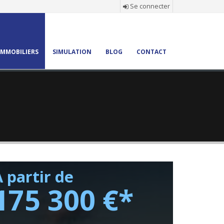
Se connecter
×
MMOBILIERS
SIMULATION
BLOG
CONTACT
:
etraite
 partir de
175 300 €*
bonne !