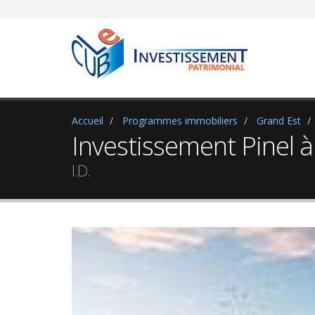
Newsle
Abonnez-v
- Les nou
Accueil
Programmes immobiliers
Grand Est
- De l'ac
Investissement Pinel à
I.D.
Votre ad
Je su