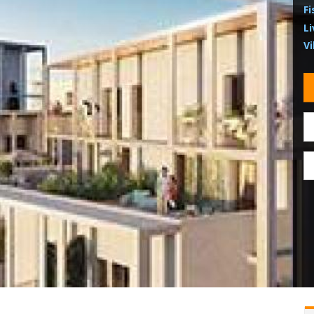
Fi
Li
Vi