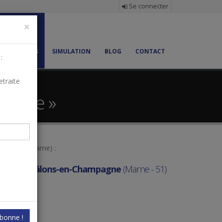
Se connecter
×
MMOBILIERS
SIMULATION
BLOG
CONTACT
:
etraite
pagne »
mpagne
(Marne) :
ncier
à
Châlons-en-Champagne
(Marne - 51)
bonne !