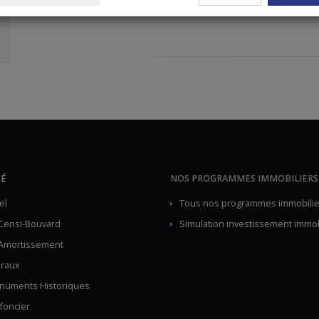
Type de biens : Appartement
TÉ
NOS PROGRAMMES IMMOBILIERS
el
Tous nos programmes immobilie
Censi-Bouvard
Simulation investissement immob
Amortissement
lraux
numents Historiques
 foncier