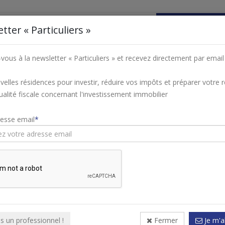
tter « Particuliers »
VOTRE PROJET
FISCALITÉ
NOS PROGRAMMES I
ous à la newsletter « Particuliers » et recevez directement par email 
velles résidences pour investir, réduire vos impôts et préparer votre r
Marne
Châlons-en-Champagne
tualité fiscale concernant l'investissement immobilier
rs neufs « Châlons-en-Cham
resse email
Découvrez nos programmes immobiliers à
Châlons-en-Cha
Investissez en loi
Déficit fo
à partir de
230 050 €*
ABBAYE DE TOUSSAINT
Livraison : 30 mars 2019
Fiscalité : Déficit foncier
is un professionnel !
Fermer
Je m'a