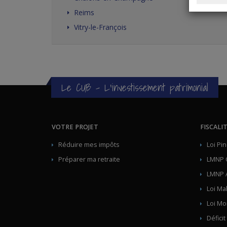
Reims
Vitry-le-François
Le CUB - L'investissement patrimonial
VOTRE PROJET
FISCALI
Réduire mes impôts
Loi Pin
Préparer ma retraite
LMNP 
LMNP 
Loi Ma
Loi Mo
Déficit