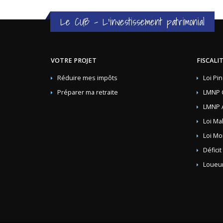
Le CUB - L'investissement patrimonial
VOTRE PROJET
FISCALI
Réduire mes impôts
Loi Pin
Préparer ma retraite
LMNP 
LMNP 
Loi Ma
Loi Mo
Déficit
Loueur