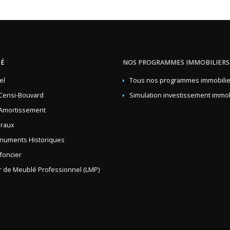
TÉ
NOS PROGRAMMES IMMOBILIERS
el
Tous nos programmes immobilie
Censi-Bouvard
Simulation investissement immob
Amortissement
lraux
numents Historiques
 foncier
 de Meublé Professionnel (LMP)