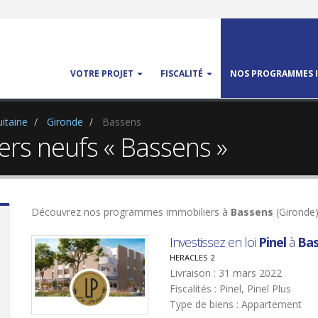
VOTRE PROJET
FISCALITÉ
NOS PROGRAMMES I
itaine
Gironde
Bassens
rs neufs « Bassens »
Découvrez nos programmes immobiliers à
Bassens
(Gironde)
Investissez en loi
Pinel
à
Bas
HERACLES 2
Livraison : 31 mars 2022
Fiscalités : Pinel, Pinel Plus
Type de biens : Appartement