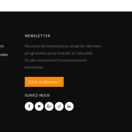
NEWSLETTER
rs
Recevez directement par email les derniers
programmes pour investir et l'actualité
ilier
fiscale concernant l'investissement
immobilier.
Je m'abonne !
SUIVEZ-NOUS