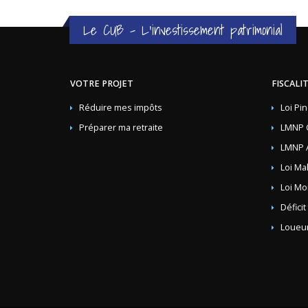
Le CUB - L'investissement patrimonial
VOTRE PROJET
FISCALI
Réduire mes impôts
Loi Pin
Préparer ma retraite
LMNP 
LMNP 
Loi Ma
Loi Mo
Déficit
Loueur