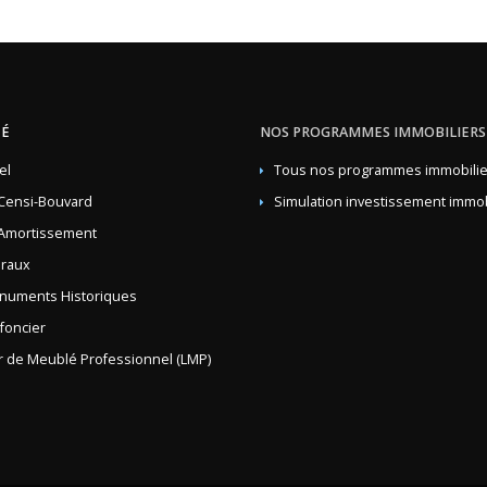
TÉ
NOS PROGRAMMES IMMOBILIERS
el
Tous nos programmes immobilie
Censi-Bouvard
Simulation investissement immob
Amortissement
lraux
numents Historiques
 foncier
 de Meublé Professionnel (LMP)