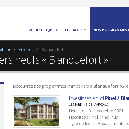
VOTRE PROJET
FISCALITÉ
NOS PROGRAMMES I
itaine
Gironde
Blanquefort
s neufs « Blanquefort »
Découvrez nos programmes immobiliers à
Blanquefort
(Giro
Investissez en loi
Pinel
à
Bla
LES JARDINS DE MARGAUX
Livraison : 31 décembre 2021
Fiscalités : Pinel, Pinel Plus
Type de biens : Appartements e