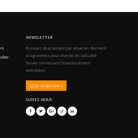
NEWSLETTER
rs
Recevez directement par email les derniers
programmes pour investir et l'actualité
ilier
fiscale concernant l'investissement
immobilier.
Je m'abonne !
SUIVEZ-NOUS