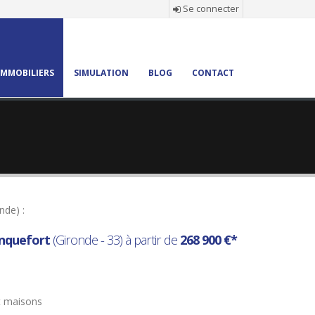
Se connecter
MMOBILIERS
SIMULATION
BLOG
CONTACT
nde) :
nquefort
(Gironde - 33) à partir de
268 900 €*
t maisons